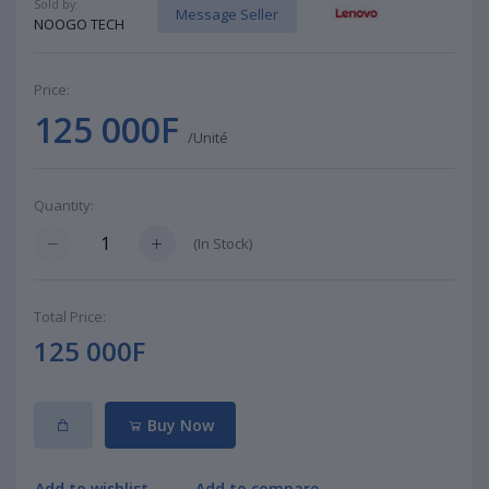
Sold by:
Message Seller
NOOGO TECH
Price:
125 000F
/Unité
Quantity:
(
In Stock
)
Total Price:
125 000F
Buy Now
Add to wishlist
Add to compare