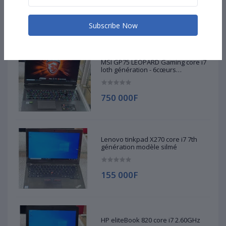
470 000F
Subscribe Now
MSI GP75 LÉOPARD Gaming core i7
loth génération - 6cœurs
12processeurs 2.60GHz
750 000F
Lenovo tinkpad X270 core i7 7th
génération modèle silmé
155 000F
HP eliteBook 820 core i7 2.60GHz