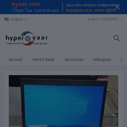
English
Francs CFA (XOF) F
Accueil
Vente flash
Annonces
Marques
Ca