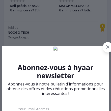
Dell précision 5520
MSI GP75 LÉOPARD
L
Gaming core i7 7th
Gaming core i7 loth
i
génération - Ultra
génération - 6cœurs
s
performant
12processeurs 2.60GHz
Sold by
NOOGO TECH
Ouagadougou
(0 customer reviews)
Abonnez-vous à hyaar
Visit Store
newsletter
Top Selling Products
Abonnez-vous à notre bulletin d'informations pour
obtenir des offres et des réductions promotionnelles
intéressantes !
Dell précision 5520 Gaming core i7
7th génération - Ultra performant