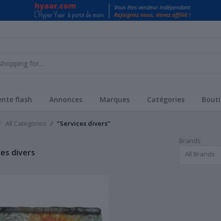
nte flash
Annonces
Marques
Catégories
Bouti
All Categories
"Services divers"
Brands
ces divers
All Brands