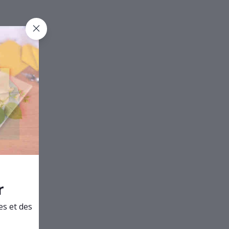
r
es et des