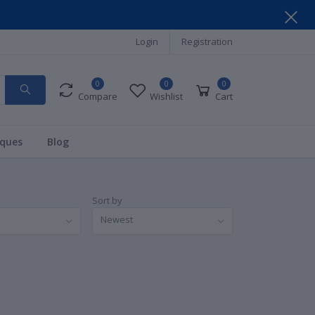
Login
Registration
0
0
0
Compare
Wishlist
Cart
ques
Blog
Sort by
Newest