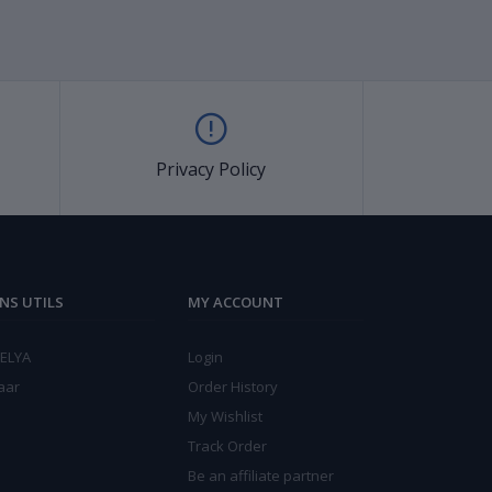
Privacy Policy
ENS UTILS
MY ACCOUNT
ELYA
Login
aar
Order History
My Wishlist
Track Order
Be an affiliate partner