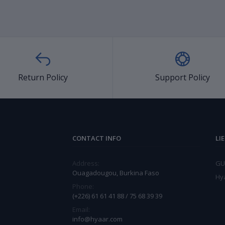
Return Policy
Support Policy
CONTACT INFO
LI
Address:
GU
Ouagadougou, Burkina Faso
Hy
Phone:
(+226) 61 61 41 88 / 75 68 39 39
Email:
info@hyaar.com