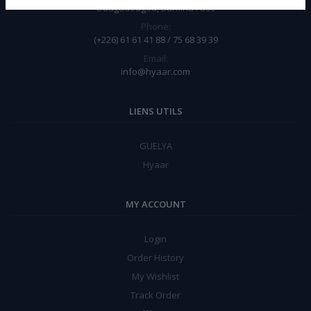
Ouagadougou, Burkina Faso
Phone:
(+226) 61 61 41 88 / 75 68 39 39
Email:
info@hyaar.com
LIENS UTILS
GUELYA
Hyaar
MY ACCOUNT
Login
Order History
My Wishlist
Track Order