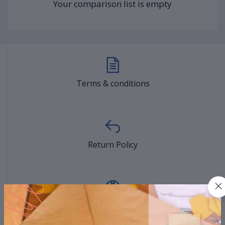
Your comparison list is empty
Terms & conditions
Return Policy
Support Policy