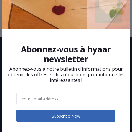
Privacy Policy
Abonnez-vous à hyaar
newsletter
Abonnez-vous à notre bulletin d'informations pour
obtenir des offres et des réductions promotionnelles
L'hypermarché à portée de main !
intéressantes !
Subscribe
CONTACT INFO
Subscribe Now
Address: