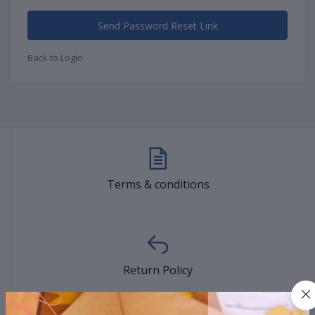
Send Password Reset Link
Back to Login
Terms & conditions
Return Policy