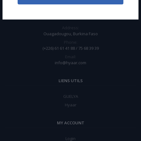
CONTACT INFO
Address:
Ouagadougou, Burkina Faso
Phone:
(+226) 61 61 41 88 / 75 68 39 39
Email:
info@hyaar.com
LIENS UTILS
GUELYA
Hyaar
MY ACCOUNT
Login