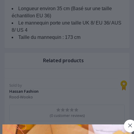
Longueur environ 35 cm (Basé sur une taille
échantillon EU 36)
Le mannequin porte une taille UK 8/ EU 36/ AUS
8/ US 4
Taille du mannequin : 173 cm
Related products
Sold by
Hassan Fashion
Rood-Wooko
(0 customer reviews)
Visit Store