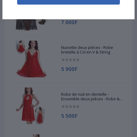
Nuisette deux pièces - Col en V &
String
7 000F
Nuisette deux pièces - Robe
bretelle à Col en V & String
5 900F
Robe de nuit en dentelle -
Ensemble deux pièces - Robe &
String
5 500F