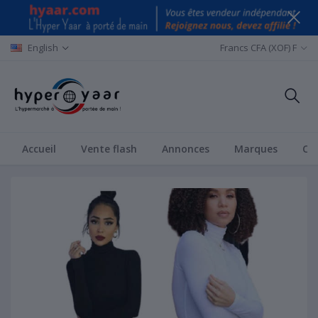
English
Francs CFA (XOF) F
Accueil
Vente flash
Annonces
Marques
Ca