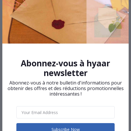
Top Selling Products
Haut moulant à manches longues
4 000F
Abonnez-vous à hyaar
newsletter
Abonnez-vous à notre bulletin d'informations pour
Nuisette en dentelle - Ensemble
obtenir des offres et des réductions promotionnelles
deux pièces - Col élastique & String
intéressantes !
7 000F
Subscribe Now